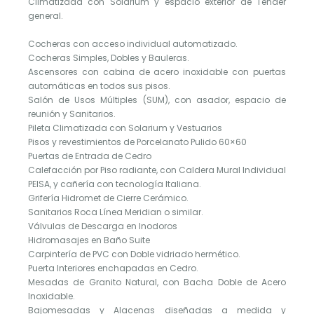
Climatizada con Solarium y espacio exterior de Tender
general.
Cocheras con acceso individual automatizado.
Cocheras Simples, Dobles y Bauleras.
Ascensores con cabina de acero inoxidable con puertas
automáticas en todos sus pisos.
Salón de Usos Múltiples (SUM), con asador, espacio de
reunión y Sanitarios.
Pileta Climatizada con Solarium y Vestuarios
Pisos y revestimientos de Porcelanato Pulido 60×60
Puertas de Entrada de Cedro
Calefacción por Piso radiante, con Caldera Mural Individual
PEISA, y cañería con tecnología Italiana.
Grifería Hidromet de Cierre Cerámico.
Sanitarios Roca Línea Meridian o similar.
Válvulas de Descarga en Inodoros
Hidromasajes en Baño Suite
Carpintería de PVC con Doble vidriado hermético.
Puerta Interiores enchapadas en Cedro.
Mesadas de Granito Natural, con Bacha Doble de Acero
Inoxidable.
Bajomesadas y Alacenas diseñadas a medida y