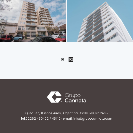
ACQUA I G.C. QUEQUÉN
TORRES BELLAGIO
ACQUA II C.G. NECOCHEA
01
02
Quequén, Buenos Aires, Argentina · Calle 519, Nº 2465
Tel:
02262 450402
/
451110
· email:
info@grupocannata.com